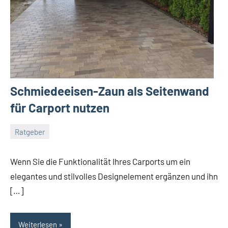
Schmiedeeisen-Zaun als Seitenwand
für Carport nutzen
Ratgeber
April
germedia
Keine
10,
Kommentare
Wenn Sie die Funktionalität Ihres Carports um ein
2026
elegantes und stilvolles Designelement ergänzen und ihn
[…]
Weiterlesen