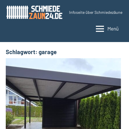
Zum
Inhalt
Infoseite über Schmiedezäune
Schmiedezaun24.d
springen
Menü
Schlagwort:
garage