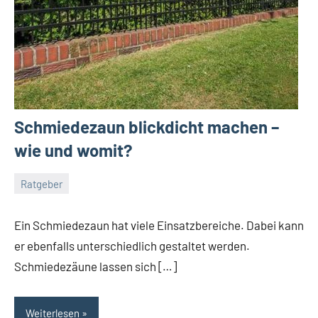
Schmiedezaun blickdicht machen –
wie und womit?
Ratgeber
Juni
Redaktion
Keine
1,
Kommentare
Ein Schmiedezaun hat viele Einsatzbereiche. Dabei kann
2022
er ebenfalls unterschiedlich gestaltet werden.
Schmiedezäune lassen sich […]
Weiterlesen