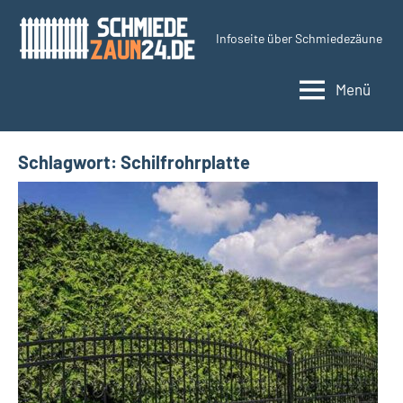
Zum
Inhalt
Infoseite über Schmiedezäune
Schmiedezaun24.d
springen
Menü
Schlagwort:
Schilfrohrplatte