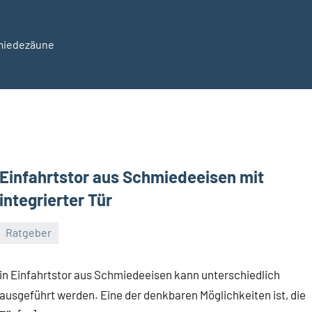
hmiedezäune
ezaun24.de
Einfahrtstor aus Schmiedeeisen mit
integrierter Tür
Ratgeber
März
Redaktion
Keine
30,
Kommentare
in Einfahrtstor aus Schmiedeeisen kann unterschiedlich
2026
ausgeführt werden. Eine der denkbaren Möglichkeiten ist, die