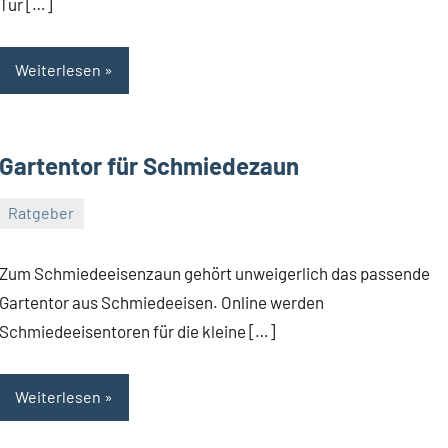
Tür […]
Weiterlesen
Gartentor für Schmiedezaun
Ratgeber
Dezember
germedia
Ein
11,
Kommentar
Zum Schmiedeeisenzaun gehört unweigerlich das passende
2017
Gartentor aus Schmiedeeisen. Online werden
Schmiedeeisentoren für die kleine […]
Weiterlesen