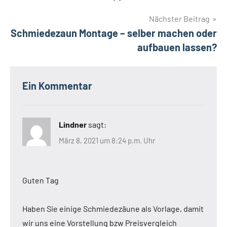
Gartentor
Drehflügeltor
Nächster Beitrag
Gartentor
Schmiedezaun Montage – selber machen oder
aufbauen lassen?
Gartentore
mit
Automatik
Ein Kommentar
platzsparend
Schiebetor
Schmiedezaun
Lindner
sagt:
März 8, 2021 um 8:24 p.m. Uhr
Guten Tag
Haben Sie einige Schmiedezäune als Vorlage, damit
wir uns eine Vorstellung bzw Preisvergleich