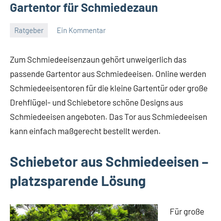
Gartentor für Schmiedezaun
Ratgeber
Ein Kommentar
Dezember
germedia
11,
Zum Schmiedeeisenzaun gehört unweigerlich das
2017
passende Gartentor aus Schmiedeeisen. Online werden
Schmiedeeisentoren für die kleine Gartentür oder große
Drehflügel- und Schiebetore schöne Designs aus
Schmiedeeisen angeboten. Das Tor aus Schmiedeeisen
kann einfach maßgerecht bestellt werden.
Schiebetor aus Schmiedeeisen –
platzsparende Lösung
Für große