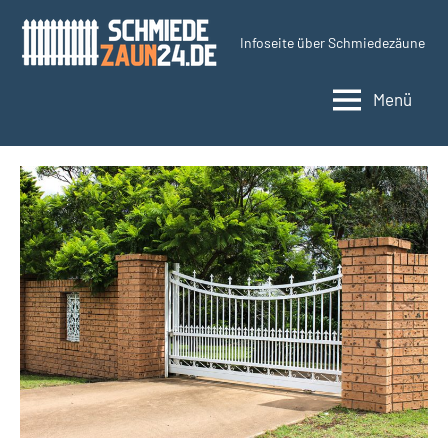
Zum
Inhalt
Infoseite über Schmiedezäune
Schmiedezaun24.d
springen
Menü