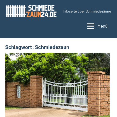
Zum
Inhalt
Infoseite über Schmiedezäune
Schmiedezaun24.d
springen
Menü
Schlagwort:
Schmiedezaun