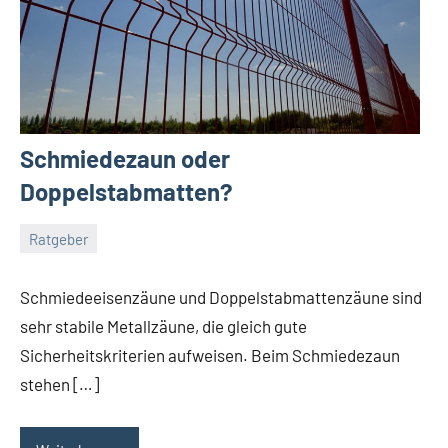
Schmiedezaun oder
Doppelstabmatten?
Ratgeber
Dezember
germedia
Keine
9,
Kommentare
Schmiedeeisenzäune und Doppelstabmattenzäune sind
2017
sehr stabile Metallzäune, die gleich gute
Sicherheitskriterien aufweisen. Beim Schmiedezaun
stehen […]