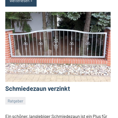
Weiterlesen
Schmiedezaun verzinkt
Ratgeber
Dezember
germedia
Keine
7,
Kommentare
Ein schöner, langlebiger Schmiedezaun ist ein Plus für
2017