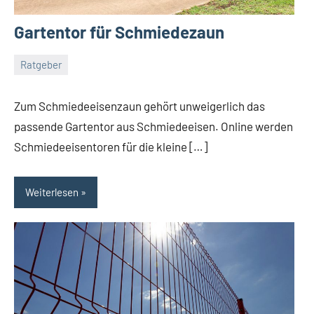
Gartentor für Schmiedezaun
Ratgeber
Dezember
germedia
Ein
11,
Kommentar
Zum Schmiedeeisenzaun gehört unweigerlich das
2017
passende Gartentor aus Schmiedeeisen. Online werden
Schmiedeeisentoren für die kleine […]
Weiterlesen