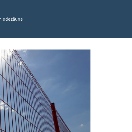
hmiedezäune
ezaun24.de