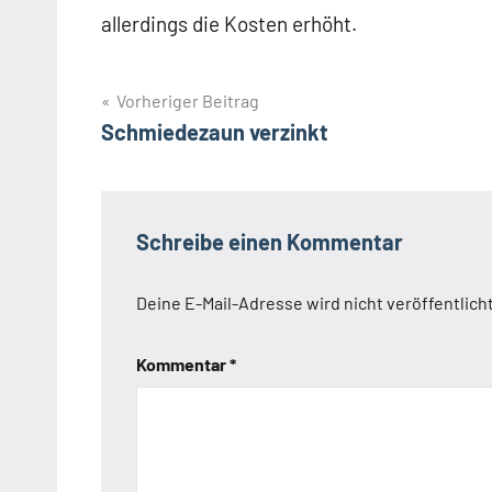
allerdings die Kosten erhöht.
Beitragsnavigation
Vorheriger Beitrag
Schmiedezaun verzinkt
Schlagwörter
6/5/8
6/8/6
Doppelstabmatten
Schreibe einen Kommentar
Feuerverzinkung
Schmiedezaun
Deine E-Mail-Adresse wird nicht veröffentlicht
Zäune aus
Schmiedeeisen
Kommentar
*