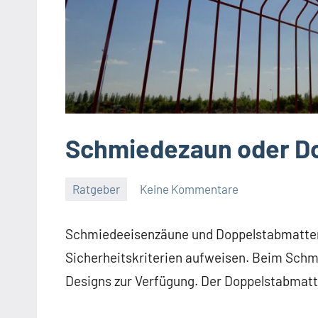
Schmiedezaun oder D
Ratgeber
Keine Kommentare
Dezember
germedia
9,
Schmiedeeisenzäune und Doppelstabmattenzä
2017
Sicherheitskriterien aufweisen. Beim Schm
Designs zur Verfügung. Der Doppelstabmatte