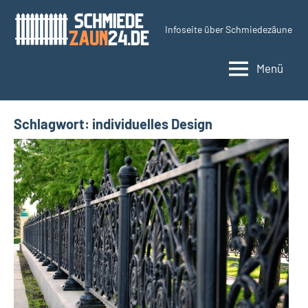
Zum
Inhalt
Infoseite über Schmiedezäune
Schmiedezaun24.d
springen
Menü
Schlagwort:
individuelles Design