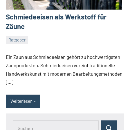
Schmiedeeisen als Werkstoff für
Zäune
Ratgeber
November
germedia
Keine
28,
Kommentare
Ein Zaun aus Schmiedeeisen gehört zu hochwertigsten
2017
Zaunprodukten. Schmiedeeisen vereint traditionelle
Handwerkskunst mit modernen Bearbeitungsmethoden
[…]
Weiterlesen
Suchen