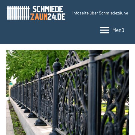
Zum
Inhalt
Infoseite über Schmiedezäune
Schmiedezaun24.d
springen
Menü