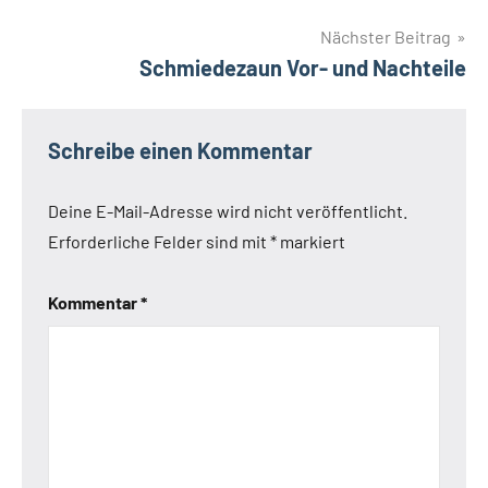
Beitragsnavigation
Nächster Beitrag
Schlagwörter
dekorative
Schmiedezaun Vor- und Nachteile
individuelles
Design
Kunsthandwerk
Schreibe einen Kommentar
Schmiedeeisen
Zierzaun
Deine E-Mail-Adresse wird nicht veröffentlicht.
Erforderliche Felder sind mit
*
markiert
Kommentar
*