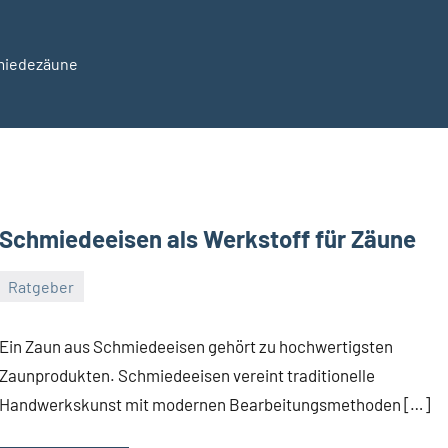
hmiedezäune
ezaun24.de
Schmiedeeisen als Werkstoff für Zäune
Ratgeber
November
germedia
Keine
28,
Kommentare
Ein Zaun aus Schmiedeeisen gehört zu hochwertigsten
2017
Zaunprodukten. Schmiedeeisen vereint traditionelle
Handwerkskunst mit modernen Bearbeitungsmethoden […]