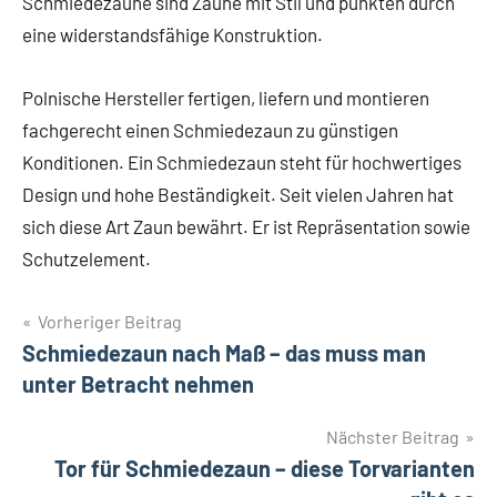
Schmiedezäune sind Zäune mit Stil und punkten durch
eine widerstandsfähige Konstruktion.
Polnische Hersteller fertigen, liefern und montieren
fachgerecht einen Schmiedezaun zu günstigen
Konditionen. Ein Schmiedezaun steht für hochwertiges
Design und hohe Beständigkeit. Seit vielen Jahren hat
sich diese Art Zaun bewährt. Er ist Repräsentation sowie
Schutzelement.
Beitragsnavigation
Vorheriger Beitrag
Schmiedezaun nach Maß – das muss man
unter Betracht nehmen
Nächster Beitrag
Tor für Schmiedezaun – diese Torvarianten